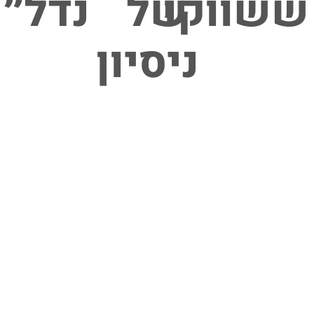
ששווקו
של
נדל״ן
ניסיון