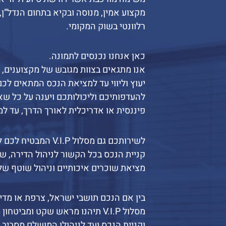
מקצוע אמין, מנוסה ובקיא בתחום הנדל”ן,
רלוונטי בשוק המקומי.
כאן אנחנו נכנסים לתמונה.
אנו מתגאים בצוות מגובש של מקצוענים, 
יעוץ וליווי עד למציאת הנכס המתאים לכ
להעדפותיכם וליכולותכם ויענה על כל ש
פיננסית או אדריכלית לאורך הדרך, עד ל
לשירותכם גם מסלול V.I.P 
קניית הנכס בכל הקשור לניהול הדירה, שי
מציאת שוכרים איכותיים וניהול שוטף של
בין אם הנכם תושבי ישראל, צרפת או מדי
מסלול V.I.P תיהנו מראש שקט ומביט
וקניית הנכס ועד לניהולו המושלם מסביב ל